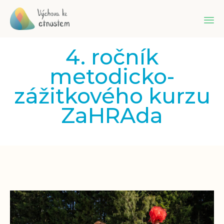
Sk
4. ročník
to
co
metodicko-
zážitkového kurzu
ZaHRAda