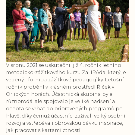
V srpnu 2021 se uskutečnil již 4. ročník letního
metodicko-zážitkového kurzu ZaHRAda, který je
vedený ¨formou zážitkové pedagogiky. Letošní
ročník proběhl v krásném prostředí Říček v
Orlických horách. Účastnická skupina byla
různorodá, ale spojovalo je veliké nadšení a
ochota se vrhat do připravených programů po
hlavě, díky čemuž účastníci zažívali velký osobní
rozvoj a vstřebávali obrovskou dávku inspirace,
jak pracovat s kartami ctností.