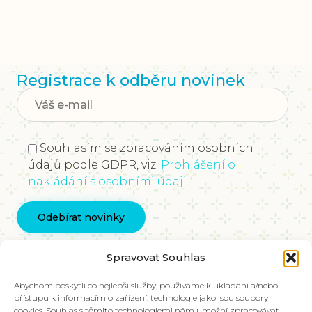
Registrace k odběru novinek
Souhlasím se zpracováním osobních
údajů podle GDPR, viz.
Prohlášení o
nakládání s osobními údaji
.
Kontaktujte nás
Spravovat Souhlas
info@vychovakectnostem.cz
Nadace Pangea, Rohanské nábřeží 671/15, Karlín,
Abychom poskytli co nejlepší služby, používáme k ukládání a/nebo
přístupu k informacím o zařízení, technologie jako jsou soubory
186 00 Praha 8
cookies. Souhlas s těmito technologiemi nám umožní zpracovávat