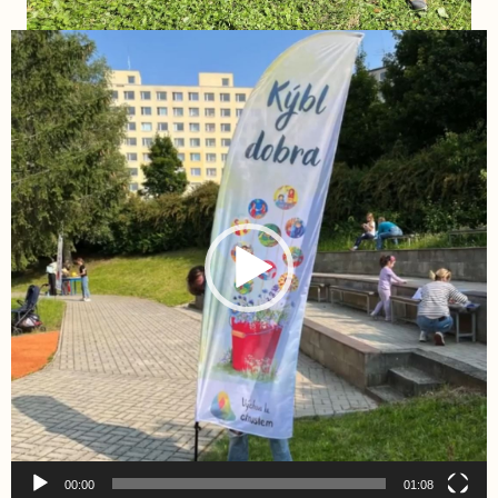
Video
přehrávač
00:00
01:08