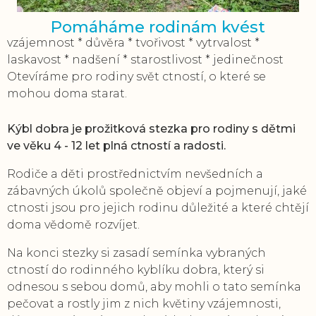
Pomáháme rodinám kvést
vzájemnost * důvěra * tvořivost * vytrvalost *
laskavost * nadšení * starostlivost * jedinečnost
Otevíráme pro rodiny svět ctností, o které se
mohou doma starat.
Kýbl dobra je prožitková stezka pro rodiny s dětmi
ve věku 4 - 12 let plná ctností a radosti.
Rodiče a děti prostřednictvím nevšedních a
zábavných úkolů společně objeví a pojmenují, jaké
ctnosti jsou pro jejich rodinu důležité a které chtějí
doma vědomě rozvíjet.
Na konci stezky si zasadí semínka vybraných
ctností do rodinného kyblíku dobra, který si
odnesou s sebou domů, aby mohli o tato semínka
pečovat a rostly jim z nich květiny vzájemnosti,