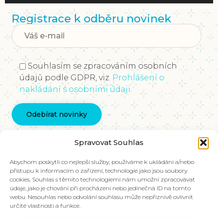
Registrace k odběru novinek
Souhlasím se zpracováním osobních
údajů podle GDPR, viz.
Prohlášení o
nakládání s osobními údaji
.
Kontaktujte nás
Spravovat Souhlas
info@vychovakectnostem.cz
Nadace Pangea, Rohanské nábřeží 671/15, Karlín,
Abychom poskytli co nejlepší služby, používáme k ukládání a/nebo
přístupu k informacím o zařízení, technologie jako jsou soubory
186 00 Praha 8
cookies. Souhlas s těmito technologiemi nám umožní zpracovávat
údaje, jako je chování při procházení nebo jedinečná ID na tomto
V případě zájmu o materiály ve slovenštině,
webu. Nesouhlas nebo odvolání souhlasu může nepříznivě ovlivnit
kontaktujte kolegy na emailu:
určité vlastnosti a funkce.
info@charakter.sk