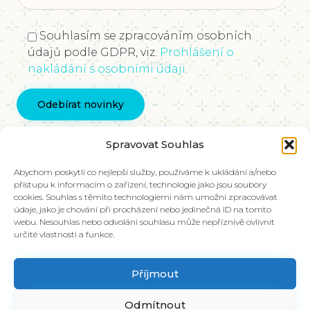
Souhlasím se zpracováním osobních
údajů podle GDPR, viz.
Prohlášení o
nakládání s osobními údaji
.
Kontaktujte nás
Spravovat Souhlas
info@vychovakectnostem.cz
Nadace Pangea, Rohanské nábřeží 671/15, Karlín,
Abychom poskytli co nejlepší služby, používáme k ukládání a/nebo
přístupu k informacím o zařízení, technologie jako jsou soubory
186 00 Praha 8
cookies. Souhlas s těmito technologiemi nám umožní zpracovávat
údaje, jako je chování při procházení nebo jedinečná ID na tomto
V případě zájmu o materiály ve slovenštině,
webu. Nesouhlas nebo odvolání souhlasu může nepříznivě ovlivnit
kontaktujte kolegy na emailu:
určité vlastnosti a funkce.
info@charakter.sk
Příjmout
Položit dotaz
Odmítnout