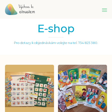
Sk
E-shop
to
co
Pro dotazy k objednávkám volejte na tel. 734 823 380.