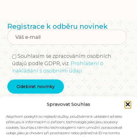
Registrace k odběru novinek
Souhlasím se zpracováním osobních
údajů podle GDPR, viz.
Prohlášení o
nakládání s osobními údaji
.
Kontaktujte nás
Spravovat Souhlas
info@vychovakectnostem.cz
Nadace Pangea, Rohanské nábřeží 671/15, Karlín,
Abychom poskytli co nejlepší služby, používáme k ukládání a/nebo
přístupu k informacím o zařízení, technologie jako jsou soubory
186 00 Praha 8
cookies. Souhlas s těmito technologiemi nám umožní zpracovávat
údaje, jako je chování při procházení nebo jedinečná ID na tomto
V případě zájmu o materiály ve slovenštině,