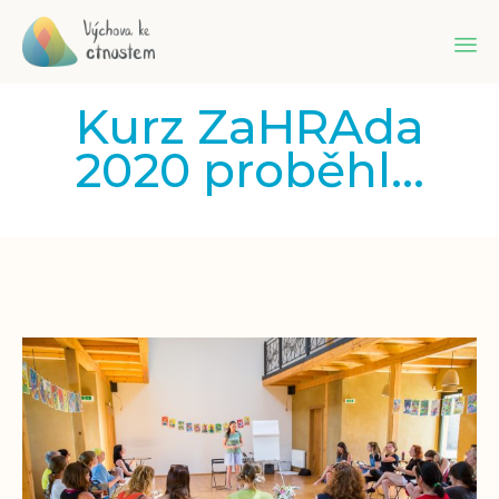
Sk
Kurz ZaHRAda
to
co
2020 proběhl…