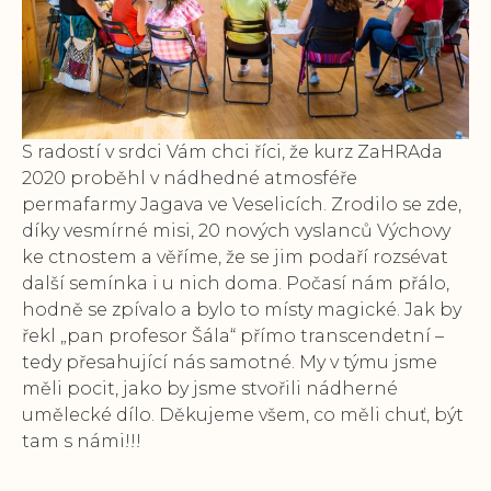
S radostí v srdci Vám chci říci, že kurz ZaHRAda
2020 proběhl v nádhedné atmosféře
permafarmy Jagava ve Veselicích. Zrodilo se zde,
díky vesmírné misi, 20 nových vyslanců Výchovy
ke ctnostem a věříme, že se jim podaří rozsévat
další semínka i u nich doma. Počasí nám přálo,
hodně se zpívalo a bylo to místy magické. Jak by
řekl „pan profesor Šála“ přímo transcendetní –
tedy přesahující nás samotné. My v týmu jsme
měli pocit, jako by jsme stvořili nádherné
umělecké dílo. Děkujeme všem, co měli chuť, být
tam s námi!!!