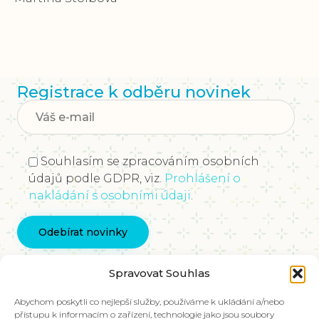
Registrace k odběru novinek
Souhlasím se zpracováním osobních
údajů podle GDPR, viz.
Prohlášení o
nakládání s osobními údaji
.
Kontaktujte nás
Spravovat Souhlas
info@vychovakectnostem.cz
Nadace Pangea, Rohanské nábřeží 671/15, Karlín,
Abychom poskytli co nejlepší služby, používáme k ukládání a/nebo
přístupu k informacím o zařízení, technologie jako jsou soubory
186 00 Praha 8