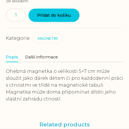
38 skladem
Magnetka
Přidat do košíku
"Sebekázeň"
množství
Kategorie:
MAGNETKY
Popis
Další informace
Ohebná magnetka o velikosti 5×7 cm může
sloužit jako dárek dětem či pro každodenní práci
s ctnostmi ve třídě na magnetické tabuli.
Magnetka může doma připomínat dítěti jeho
vlastní zahradu ctností.
Related products