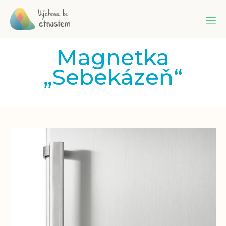
Sk
Magnetka
to
co
„Sebekázeň“