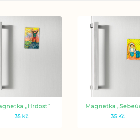
gnetka „Hrdost“
Magnetka „Sebeú
35
Kč
35
Kč