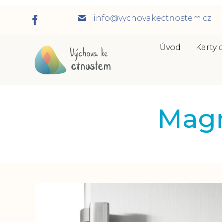
info@vychovakectnostem.cz
Úvod
Karty 
Magn