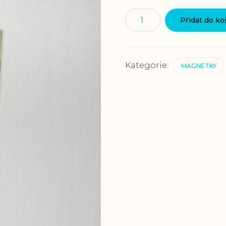
Magnetka
Přidat do ko
"Zodpovědnost"
množství
Kategorie:
MAGNETKY