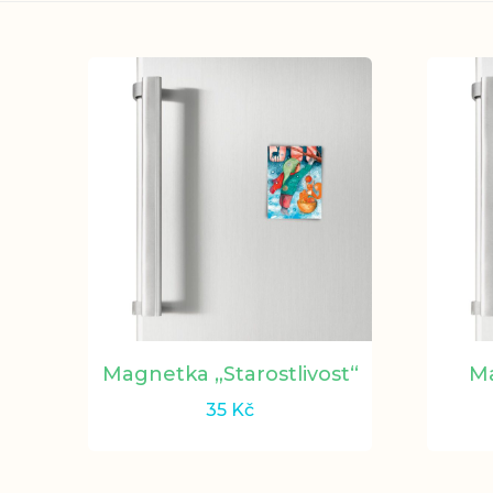
Magnetka „Starostlivost“
Ma
35
Kč