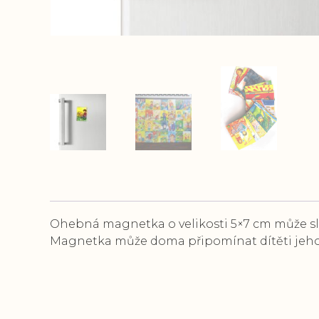
Ohebná magnetka o velikosti 5×7 cm může slo
Magnetka může doma připomínat dítěti jeho v