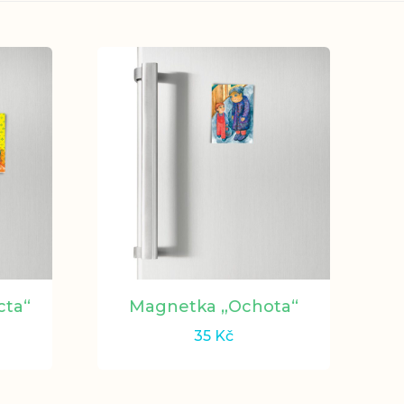
cta“
Magnetka „Ochota“
M
35
Kč