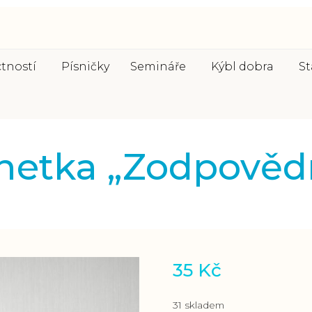
ctností
Písničky
Semináře
Kýbl dobra
St
etka „Zodpověd
35
Kč
31 skladem