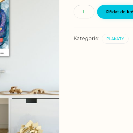
Plakát
Přidat do ko
"Ochota"
množství
Kategorie:
PLAKÁTY