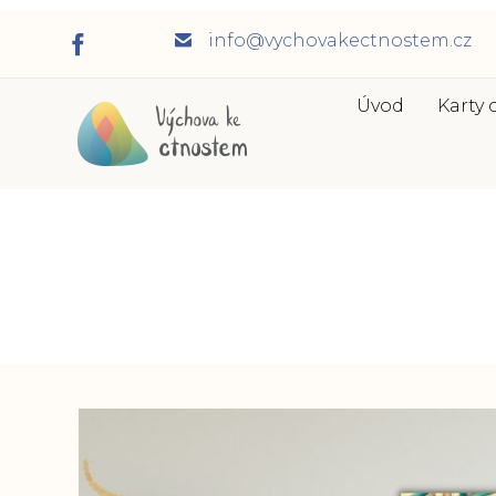
info@vychovakectnostem.cz
Úvod
Karty 