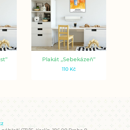
st“
Plakát „Sebekázeň“
110
Kč
cz