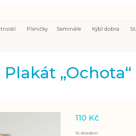
ctností
Písničky
Semináře
Kýbl dobra
St
Plakát „Ochota“
110
Kč
16 skladem