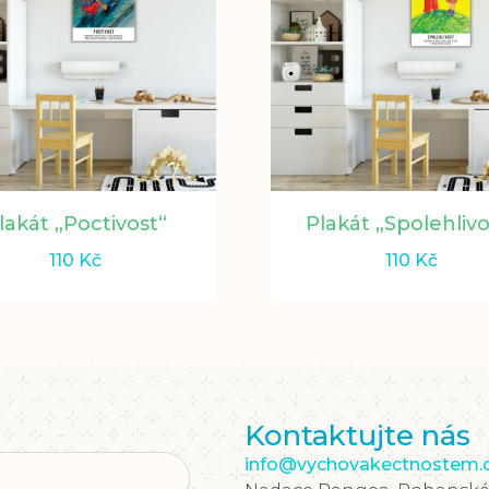
lakát „Poctivost“
Plakát „Spolehlivo
110
Kč
110
Kč
Kontaktujte nás
info@vychovakectnostem.