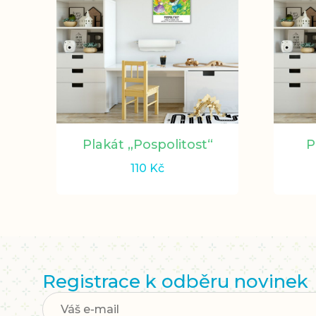
Plakát „Pospolitost“
P
110
Kč
Registrace k odběru novinek