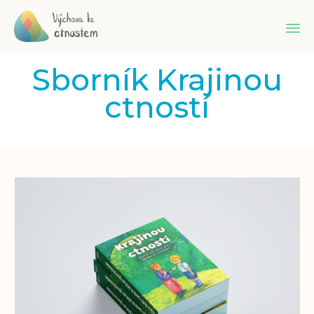
Sk
Sborník Krajinou
to
co
ctností