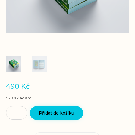
490
Kč
579 skladem
Sborník
Přidat do košíku
Krajinou
ctností
množství