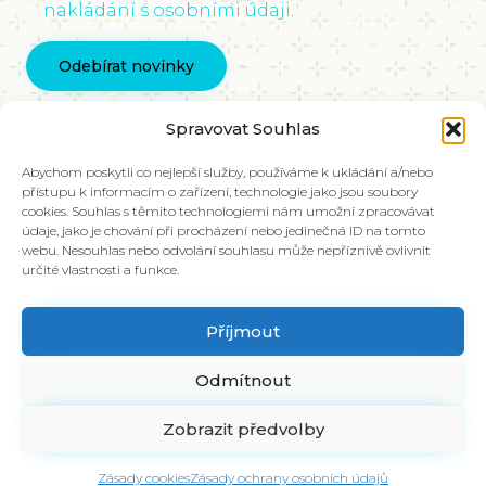
nakládání s osobními údaji
.
Kontaktujte nás
Spravovat Souhlas
info@vychovakectnostem.cz
Nadace Pangea, Rohanské nábřeží 671/15, Karlín,
Abychom poskytli co nejlepší služby, používáme k ukládání a/nebo
přístupu k informacím o zařízení, technologie jako jsou soubory
186 00 Praha 8
cookies. Souhlas s těmito technologiemi nám umožní zpracovávat
údaje, jako je chování při procházení nebo jedinečná ID na tomto
V případě zájmu o materiály ve slovenštině,
webu. Nesouhlas nebo odvolání souhlasu může nepříznivě ovlivnit
kontaktujte kolegy na emailu:
určité vlastnosti a funkce.
info@charakter.sk
Příjmout
Položit dotaz
Odmítnout
Zobrazit předvolby
© 2018 vychovakectnostem.cz |
emline.cz - INTERNETOVÉ PROJEKTY
Zásady cookies
Zásady ochrany osobních údajů