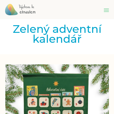
Sk
Zelený adventní
to
co
kalendář