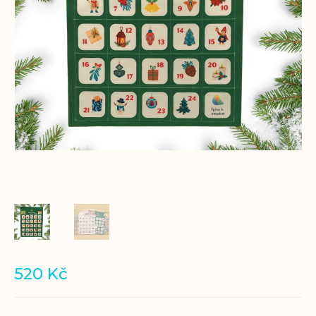
520
Kč