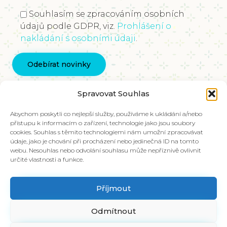
Souhlasím se zpracováním osobních
údajů podle GDPR, viz.
Prohlášení o
nakládání s osobními údaji
.
Kontaktujte nás
Spravovat Souhlas
info@vychovakectnostem.cz
Nadace Pangea, Rohanské nábřeží 671/15, Karlín,
Abychom poskytli co nejlepší služby, používáme k ukládání a/nebo
přístupu k informacím o zařízení, technologie jako jsou soubory
186 00 Praha 8
cookies. Souhlas s těmito technologiemi nám umožní zpracovávat
údaje, jako je chování při procházení nebo jedinečná ID na tomto
V případě zájmu o materiály ve slovenštině,
webu. Nesouhlas nebo odvolání souhlasu může nepříznivě ovlivnit
kontaktujte kolegy na emailu:
určité vlastnosti a funkce.
info@charakter.sk
Příjmout
Položit dotaz
Odmítnout