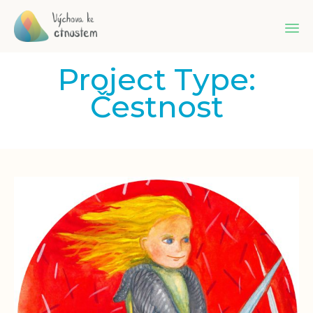
Sk
Project Type:
to
co
Čestnost