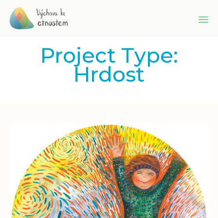
Sk
Project Type:
to
co
Hrdost