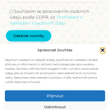
Souhlasím se zpracováním osobních
údajů podle GDPR, viz.
Prohlášení o
nakládání s osobními údaji
.
Kontaktujte nás
Spravovat Souhlas
info@vychovakectnostem.cz
Nadace Pangea, Rohanské nábřeží 671/15, Karlín,
Abychom poskytli co nejlepší služby, používáme k ukládání a/nebo
přístupu k informacím o zařízení, technologie jako jsou soubory
186 00 Praha 8
cookies. Souhlas s těmito technologiemi nám umožní zpracovávat
údaje, jako je chování při procházení nebo jedinečná ID na tomto
V případě zájmu o materiály ve slovenštině,
webu. Nesouhlas nebo odvolání souhlasu může nepříznivě ovlivnit
kontaktujte kolegy na emailu:
určité vlastnosti a funkce.
info@charakter.sk
Příjmout
Položit dotaz
Odmítnout