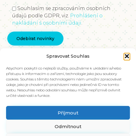
Souhlasím se zpracováním osobních
údajů podle GDPR, viz.
Prohlášení o
nakládání s osobními údaji
.
Kontaktujte nás
Spravovat Souhlas
info@vychovakectnostem.cz
Nadace Pangea, Rohanské nábřeží 671/15, Karlín,
Abychom poskytli co nejlepší služby, používáme k ukládání a/nebo
přístupu k informacím o zařízení, technologie jako jsou soubory
186 00 Praha 8
cookies. Souhlas s těmito technologiemi nám umožní zpracovávat
údaje, jako je chování při procházení nebo jedinečná ID na tomto
V případě zájmu o materiály ve slovenštině,
webu. Nesouhlas nebo odvolání souhlasu může nepříznivě ovlivnit
kontaktujte kolegy na emailu:
určité vlastnosti a funkce.
info@charakter.sk
Příjmout
Položit dotaz
Odmítnout