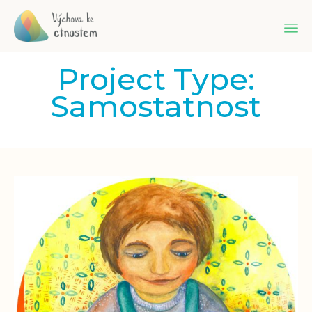
Sk
Project Type:
to
co
Samostatnost