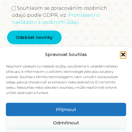
Souhlasím se zpracováním osobních
údajů podle GDPR, viz.
Prohlášení o
nakládání s osobními údaji
.
Kontaktujte nás
Spravovat Souhlas
info@vychovakectnostem.cz
Nadace Pangea, Rohanské nábřeží 671/15, Karlín,
Abychom poskytli co nejlepší služby, používáme k ukládání a/nebo
přístupu k informacím o zařízení, technologie jako jsou soubory
186 00 Praha 8
cookies. Souhlas s těmito technologiemi nám umožní zpracovávat
údaje, jako je chování při procházení nebo jedinečná ID na tomto
V případě zájmu o materiály ve slovenštině,
webu. Nesouhlas nebo odvolání souhlasu může nepříznivě ovlivnit
kontaktujte kolegy na emailu:
určité vlastnosti a funkce.
info@charakter.sk
Příjmout
Položit dotaz
Odmítnout