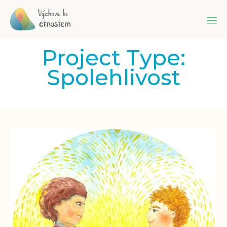
Sk
Project Type:
to
co
Spolehlivost