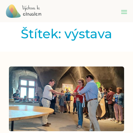
Sk
Štítek:
výstava
to
co