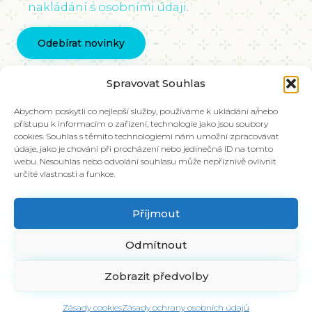
nakládání s osobními údaji
.
Kontaktujte nás
Spravovat Souhlas
info@vychovakectnostem.cz
Nadace Pangea, Rohanské nábřeží 671/15, Karlín,
Abychom poskytli co nejlepší služby, používáme k ukládání a/nebo
přístupu k informacím o zařízení, technologie jako jsou soubory
186 00 Praha 8
cookies. Souhlas s těmito technologiemi nám umožní zpracovávat
údaje, jako je chování při procházení nebo jedinečná ID na tomto
V případě zájmu o materiály ve slovenštině,
webu. Nesouhlas nebo odvolání souhlasu může nepříznivě ovlivnit
kontaktujte kolegy na emailu:
určité vlastnosti a funkce.
info@charakter.sk
Příjmout
Položit dotaz
Odmítnout
Zobrazit předvolby
© 2018 vychovakectnostem.cz |
emline.cz - INTERNETOVÉ PROJEKTY
Zásady cookies
Zásady ochrany osobních údajů