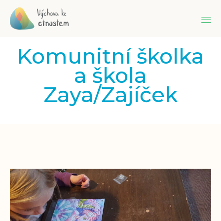
Sk
Komunitní školka
to
co
a škola
Zaya/Zajíček