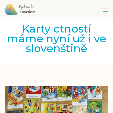
Sk
Karty ctností
to
co
máme nyní už i ve
slovenštině