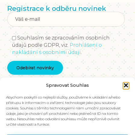
Registrace k odběru novinek
Souhlasím se zpracováním osobních
údajů podle GDPR, viz.
Prohlášení o
nakládání s osobními údaji
.
Kontaktujte nás
Spravovat Souhlas
info@vychovakectnostem.cz
Nadace Pangea, Rohanské nábřeží 671/15, Karlín,
Abychom poskytli co nejlepší služby, používáme k ukládání a/nebo
přístupu k informacím o zařízení, technologie jako jsou soubory
186 00 Praha 8
cookies. Souhlas s těmito technologiemi nám umožní zpracovávat
údaje, jako je chování při procházení nebo jedinečná ID na tomto
V případě zájmu o materiály ve slovenštině,
webu. Nesouhlas nebo odvolání souhlasu může nepříznivě ovlivnit
kontaktujte kolegy na emailu:
určité vlastnosti a funkce.
info@charakter.sk