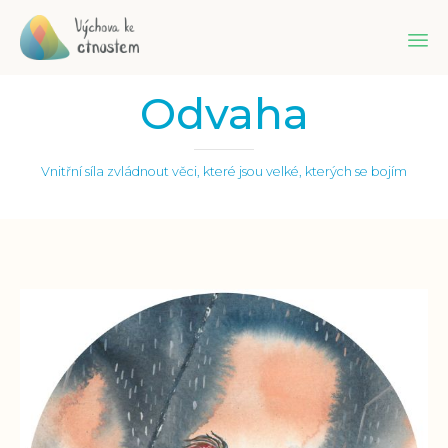
Sk
Odvaha
to
co
Vnitřní síla zvládnout věci, které jsou velké, kterých se bojím