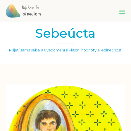
Sk
Sebeúcta
to
co
Přijetí sama sebe a uvědomění si vlastní hodnoty a jedinečnosti