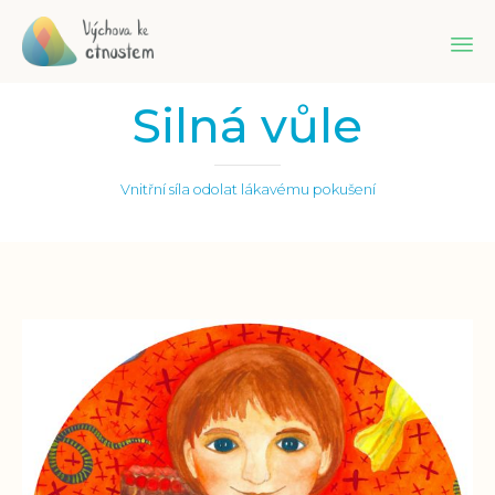
Sk
Silná vůle
to
co
Vnitřní síla odolat lákavému pokušení