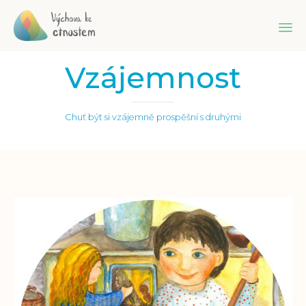
Sk
Vzájemnost
to
co
Chuť být si vzájemně prospěšní s druhými