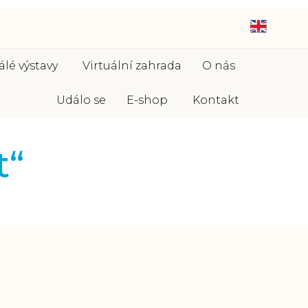
Skip
álé výstavy
Virtuální zahrada
O nás
to
content
Událo se
E-shop
Kontakt
t“