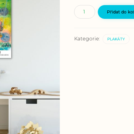
Plakát
Přidat do ko
"Přátelskost"
množství
Kategorie:
PLAKÁTY