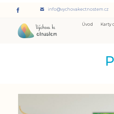
info@vychovakectnostem.cz
Úvod
Karty 
P