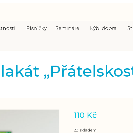
ctností
Písničky
Semináře
Kýbl dobra
St
lakát „Přátelskos
110
Kč
23 skladem