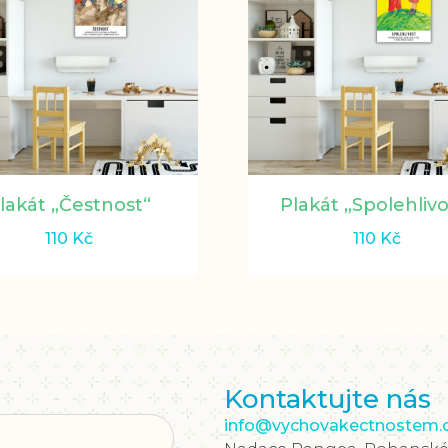
lakát „Čestnost“
Plakát „Spolehlivo
110
Kč
110
Kč
Kontaktujte nás
info@vychovakectnostem.