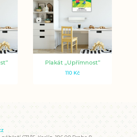
st“
Plakát „Upřímnost“
110
Kč
cz