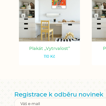
Plakát „Vytrvalost“
P
110
Kč
Registrace k odběru novinek