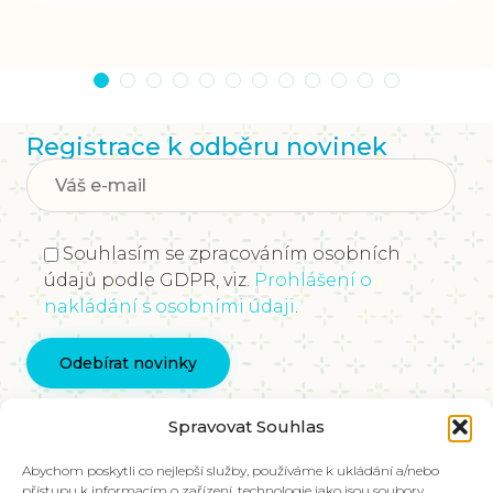
Registrace k odběru novinek
Souhlasím se zpracováním osobních
údajů podle GDPR, viz.
Prohlášení o
nakládání s osobními údaji
.
Kontaktujte nás
Spravovat Souhlas
info@vychovakectnostem.cz
Nadace Pangea, Rohanské nábřeží 671/15, Karlín,
Abychom poskytli co nejlepší služby, používáme k ukládání a/nebo
přístupu k informacím o zařízení, technologie jako jsou soubory