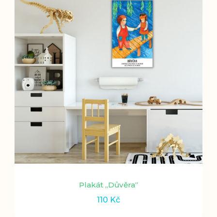
Plakát „Důvěra“
110
Kč