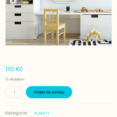
110
Kč
15 skladem
Plakát
Přidat do košíku
"Silná
vůle"
množství
Kategorie:
PLAKÁTY