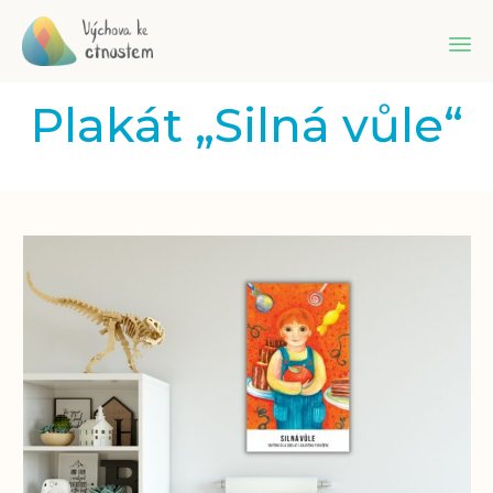
Sk
Plakát „Silná vůle“
to
co