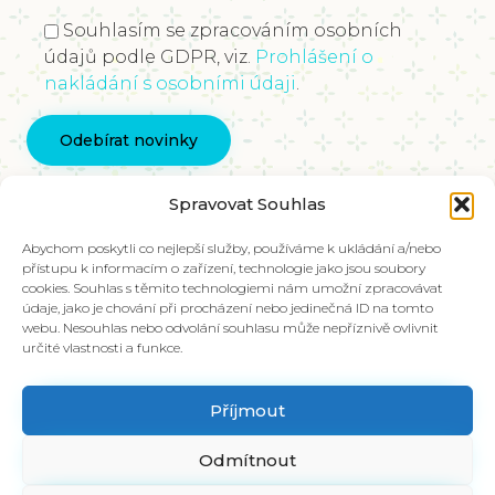
Souhlasím se zpracováním osobních
údajů podle GDPR, viz.
Prohlášení o
nakládání s osobními údaji
.
Kontaktujte nás
Spravovat Souhlas
info@vychovakectnostem.cz
Nadace Pangea, Rohanské nábřeží 671/15, Karlín,
Abychom poskytli co nejlepší služby, používáme k ukládání a/nebo
přístupu k informacím o zařízení, technologie jako jsou soubory
186 00 Praha 8
cookies. Souhlas s těmito technologiemi nám umožní zpracovávat
údaje, jako je chování při procházení nebo jedinečná ID na tomto
V případě zájmu o materiály ve slovenštině,
webu. Nesouhlas nebo odvolání souhlasu může nepříznivě ovlivnit
kontaktujte kolegy na emailu:
určité vlastnosti a funkce.
info@charakter.sk
Příjmout
Položit dotaz
Odmítnout