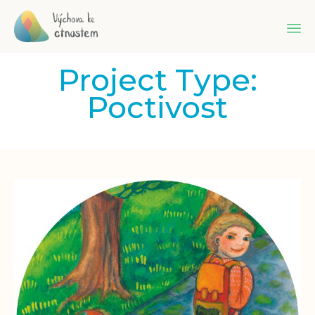
Sk
Project Type:
to
co
Poctivost