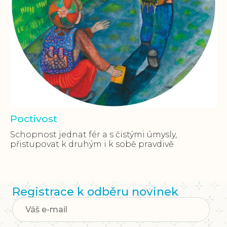
Poctivost
Schopnost jednat fér a s čistými úmysly,
přistupovat k druhým i k sobě pravdivě
Registrace k odběru novinek