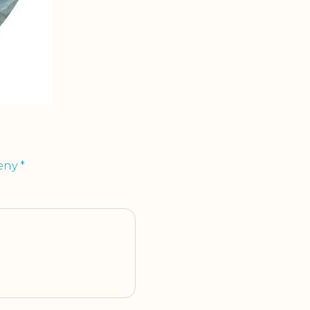
čeny
*