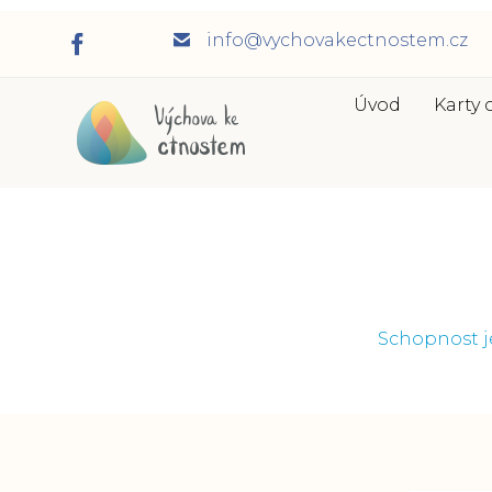
info@vychovakectnostem.cz
Úvod
Karty 
Schopnost je