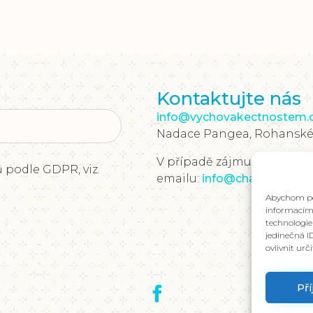
Kontaktujte nás
info@vychovakectnostem.
Nadace Pangea, Rohanské ná
V případě zájmu o materiál
 podle GDPR, viz.
emailu:
info@charakter.sk
Abychom pos
informacím 
technologie
jedinečná I
ovlivnit urč
Př
Položit dotaz