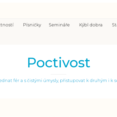
ctností
Písničky
Semináře
Kýbl dobra
St
Poctivost
dnat fér a s čistými úmysly, přistupovat k druhým i k 