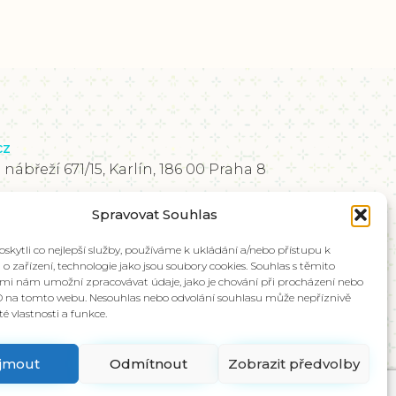
cz
břeží 671/15, Karlín, 186 00 Praha 8
y ve slovenštině, kontaktujte kolegy na
Spravovat Souhlas
kytli co nejlepší služby, používáme k ukládání a/nebo přístupu k
o zařízení, technologie jako jsou soubory cookies. Souhlas s těmito
mi nám umožní zpracovávat údaje, jako je chování při procházení nebo
D na tomto webu. Nesouhlas nebo odvolání souhlasu může nepříznivě
ité vlastnosti a funkce.
íjmout
Odmítnout
Zobrazit předvolby