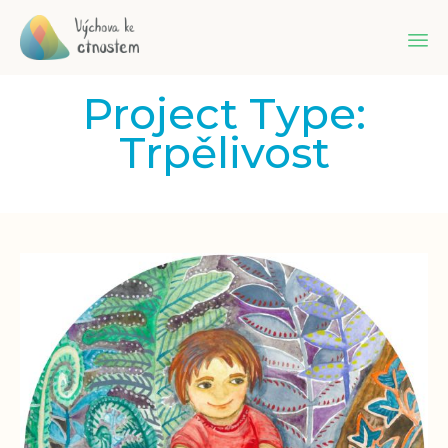
Sk
Project Type:
to
co
Trpělivost