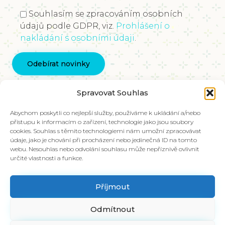
Souhlasím se zpracováním osobních
údajů podle GDPR, viz.
Prohlášení o
nakládání s osobními údaji
.
Kontaktujte nás
Spravovat Souhlas
info@vychovakectnostem.cz
Nadace Pangea, Rohanské nábřeží 671/15, Karlín,
Abychom poskytli co nejlepší služby, používáme k ukládání a/nebo
přístupu k informacím o zařízení, technologie jako jsou soubory
186 00 Praha 8
cookies. Souhlas s těmito technologiemi nám umožní zpracovávat
údaje, jako je chování při procházení nebo jedinečná ID na tomto
V případě zájmu o materiály ve slovenštině,
webu. Nesouhlas nebo odvolání souhlasu může nepříznivě ovlivnit
kontaktujte kolegy na emailu:
určité vlastnosti a funkce.
info@charakter.sk
Příjmout
Položit dotaz
Odmítnout