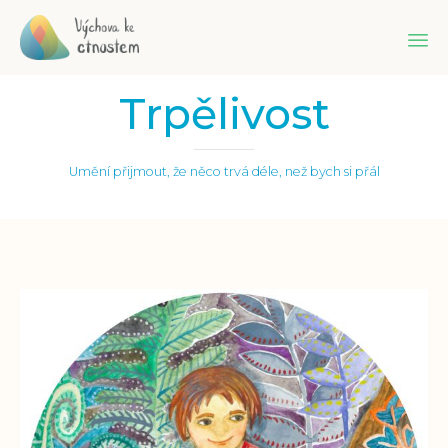
Sk
Trpělivost
to
co
Umění přijmout, že něco trvá déle, než bych si přál