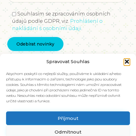
Souhlasím se zpracováním osobních
údajů podle GDPR, viz.
Prohlášení o
nakládání s osobními údaji
.
Kontaktujte nás
Spravovat Souhlas
info@vychovakectnostem.cz
Nadace Pangea, Rohanské nábřeží 671/15, Karlín,
Abychom poskytli co nejlepší služby, používáme k ukládání a/nebo
přístupu k informacím o zařízení, technologie jako jsou soubory
186 00 Praha 8
cookies. Souhlas s těmito technologiemi nám umožní zpracovávat
údaje, jako je chování při procházení nebo jedinečná ID na tomto
V případě zájmu o materiály ve slovenštině,
webu. Nesouhlas nebo odvolání souhlasu může nepříznivě ovlivnit
kontaktujte kolegy na emailu:
určité vlastnosti a funkce.
info@charakter.sk
Příjmout
Položit dotaz
Odmítnout