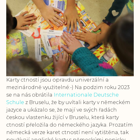
Karty ctností jsou opravdu univerzální a
mezinárodně využitelné:-) Na podzim roku 2023
se na nás obrátila
Internationale Deutsche
Schule
z Bruselu, že by uvítali karty v německém
jazyce a ukázalo se, že mají ve svých řadách
českou vlastenku žijící v Bruselu, která karty
ctností přeložila do německého jazyka. Prozatím
německá verze karet ctností není vytištěna, tak
používají anglické karty s německými popisky,