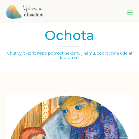
Sk
Ochota
to
co
Chuť vyjít vstříc nebo pomoct někomu jinému, dobrovolně udělat
dobrou věc