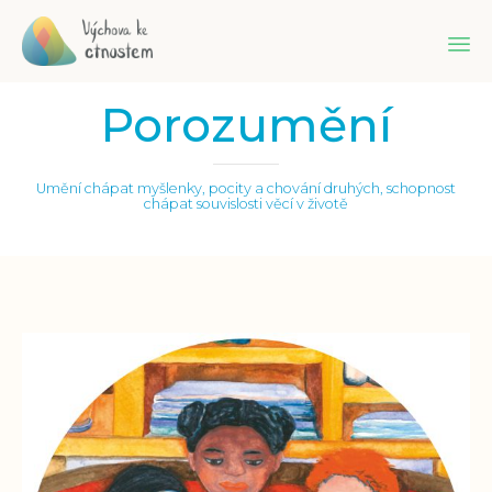
Sk
Porozumění
to
co
Umění chápat myšlenky, pocity a chování druhých, schopnost
chápat souvislosti věcí v životě